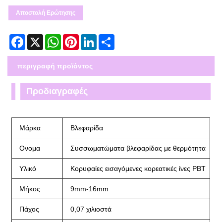
Αποστολή Ερώτησης
Facebook
X
WhatsApp
Pinterest
LinkedIn
Share
περιγραφή προϊόντος
Προδιαγραφές
Μάρκα
Βλεφαρίδα
Ονομα
Συσσωματώματα βλεφαρίδας με θερμότητα
Υλικό
Κορυφαίες εισαγόμενες κορεατικές ίνες PBT
Μήκος
9mm-16mm
Πάχος
0,07 χιλιοστά