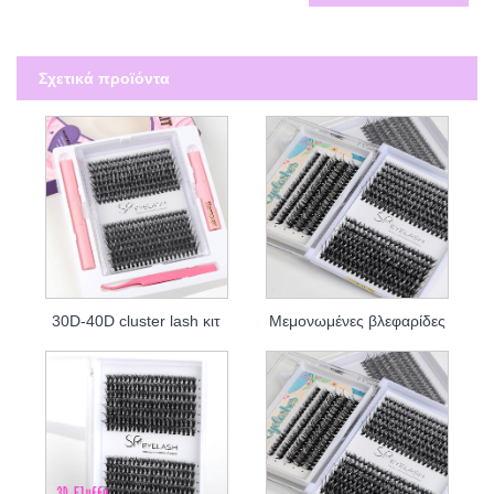
Σχετικά προϊόντα
30D-40D cluster lash κιτ
Μεμονωμένες βλεφαρίδες