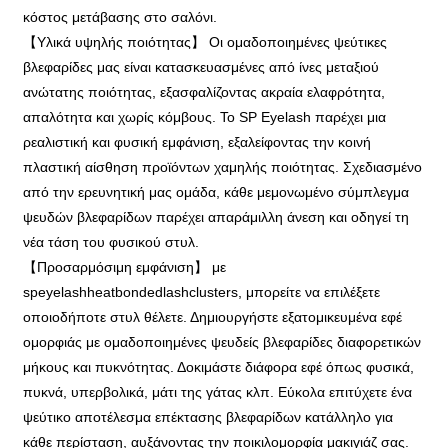
κόστος μετάβασης στο σαλόνι.
【Υλικά υψηλής ποιότητας】 Οι ομαδοποιημένες ψεύτικες
βλεφαρίδες μας είναι κατασκευασμένες από ίνες μεταξιού
ανώτατης ποιότητας, εξασφαλίζοντας ακραία ελαφρότητα,
απαλότητα και χωρίς κόμβους. Το SP Eyelash παρέχει μια
ρεαλιστική και φυσική εμφάνιση, εξαλείφοντας την κοινή
πλαστική αίσθηση προϊόντων χαμηλής ποιότητας. Σχεδιασμένο
από την ερευνητική μας ομάδα, κάθε μεμονωμένο σύμπλεγμα
ψευδών βλεφαρίδων παρέχει απαράμιλλη άνεση και οδηγεί τη
νέα τάση του φυσικού στυλ.
【Προσαρμόσιμη εμφάνιση】 με
speyelashheatbondedlashclusters, μπορείτε να επιλέξετε
οποιοδήποτε στυλ θέλετε. Δημιουργήστε εξατομικευμένα εφέ
ομορφιάς με ομαδοποιημένες ψευδείς βλεφαρίδες διαφορετικών
μήκους και πυκνότητας. Δοκιμάστε διάφορα εφέ όπως φυσικά,
πυκνά, υπερβολικά, μάτι της γάτας κλπ. Εύκολα επιτύχετε ένα
ψεύτικο αποτέλεσμα επέκτασης βλεφαρίδων κατάλληλο για
κάθε περίσταση, αυξάνοντας την ποικιλομορφία μακιγιάζ σας.