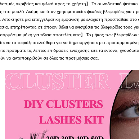
ιασμός ακριβείας και φιλικό προς το χρήστη】 Το συνοδευτικό ψεύτικο ε
 στο μυαλό. Ακόμη και όταν χρησιμοποιείτε ψευδείς βλεφαρίδες για πρώ
 Αποκτήστε μια επαγγελματική εμφάνιση με ελάχιστη προσπάθεια στο σπί
ασία, επιτρέποντας σε όποιον θέλει να ενισχύσει τις βλεφαρίδες τους γι
αρμόσιμα μήκη για τέλεια αποτελέσματα】 Το μήκος των βλεφαρίδων 
ίτε να το ταιριάξετε ελεύθερα για να δημιουργήσετε μια προσαρμοσμέν
ίτε προτιμάτε τις λεπτές επιδράσεις ενίσχυσης είτε τα έντονα, χνουδω
ύν να ανταποκριθούν σε όλες τις προτιμήσεις σας.