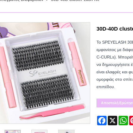
30D-40D cluste
Το SPEYELASH 30
εμφανίσεις με διά
C-CURLs). Μπορείτε
να δημιουργήσετε έ
είναι ελαφρές και 
ομορφιάς στο σπίτ
επιπέδου.
Αποστολή Ερώτησ
Facebook
X
Wh