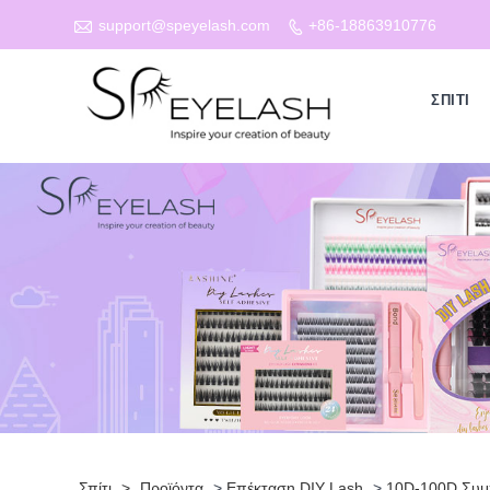

support@speyelash.com
+86-18863910776

ΣΠΊΤΙ
Σπίτι
>
Προϊόντα
>
Επέκταση DIY Lash
>
10D-100D Συμ