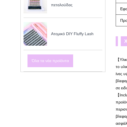
πεταλούδας
Εφ
Πρ
Ατομικό DIY Fluffy Lash
Χ
【Υλικ
Όλα τα νέα προϊόντα
το υλι
ίνες 
βλεφα
σε ειδ
【Inclu
προϊό
περισσ
βλεφαρ
ασφάλε