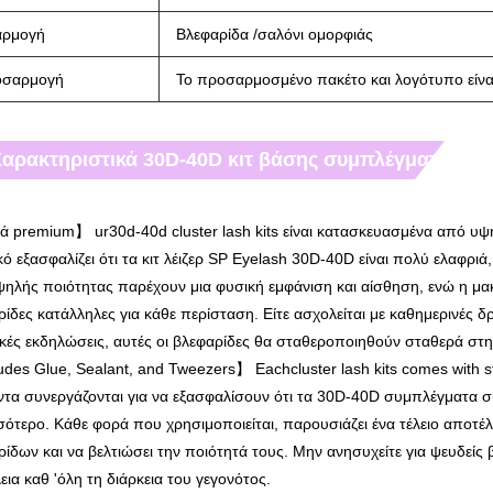
αρμογή
Βλεφαρίδα /σαλόνι ομορφιάς
οσαρμογή
Το προσαρμοσμένο πακέτο και λογότυπο είνα
αρακτηριστικά 30D-40D κιτ βάσης συμπλέγματος:
ά premium】 ur30d-40d cluster lash kits είναι κατασκευασμένα από υψ
κό εξασφαλίζει ότι τα κιτ λέιζερ SP Eyelash 30D-40D είναι πολύ ελαφρι
υψηλής ποιότητας παρέχουν μια φυσική εμφάνιση και αίσθηση, ενώ η μα
ρίδες κατάλληλες για κάθε περίσταση. Είτε ασχολείται με καθημερινές
ικές εκδηλώσεις, αυτές οι βλεφαρίδες θα σταθεροποιηθούν σταθερά στη
des Glue, Sealant, and Tweezers】 Eachcluster lash kits comes with s
ντα συνεργάζονται για να εξασφαλίσουν ότι τα 30D-40D συμπλέγματα 
ότερο. Κάθε φορά που χρησιμοποιείται, παρουσιάζει ένα τέλειο αποτέλε
ίδων και να βελτιώσει την ποιότητά τους. Μην ανησυχείτε για ψευδείς
ια καθ 'όλη τη διάρκεια του γεγονότος.