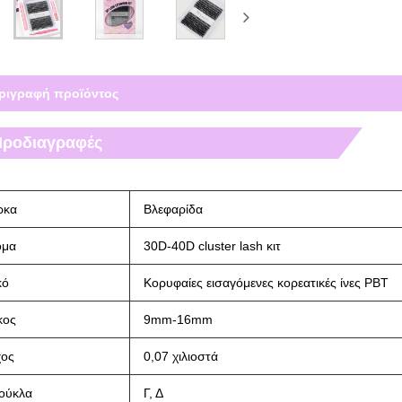
ριγραφή προϊόντος
Προδιαγραφές
ρκα
Βλεφαρίδα
ομα
30D-40D cluster lash κιτ
κό
Κορυφαίες εισαγόμενες κορεατικές ίνες PBT
κος
9mm-16mm
ος
0,07 χιλιοστά
ούκλα
Γ, Δ