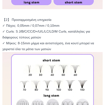
【2】 Προσαρμοσμένη υπηρεσία
✓ Πάχος: 0,05mm / 0,07mm / 0,10mm
✓ Curls: S J/B/C/CC/D+/U/L/LC/LD/M Curls, κατάλληλες για
διάφορους τύπους ματιών
✓ Μήκος: 8-15mm μίγμα και αντιστοίχιση, ένα κουτί μπορεί να
χειριστεί όλα τα μάτια των ματιών