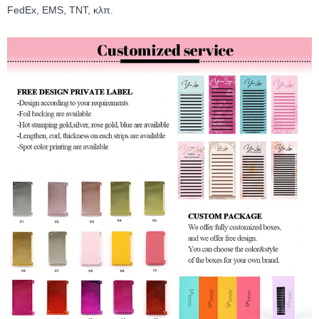
FedEx, EMS, TNT, κλπ.