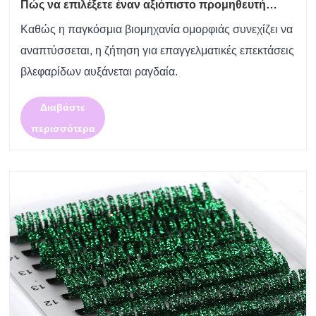
Πώς να επιλέξετε έναν αξιόπιστο προμηθευτή
επεκτάσεων βλεφαρίδων σε μια ανταγωνιστική
Καθώς η παγκόσμια βιομηχανία ομορφιάς συνεχίζει να
παγκόσμια αγορά
αναπτύσσεται, η ζήτηση για επαγγελματικές επεκτάσεις
βλεφαρίδων αυξάνεται ραγδαία.
Διαβάστε
περισσότερα