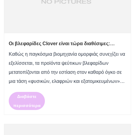
Οι βλεφαρίδες Clover είναι τώρα διαθέσιμες:
Θέτοντας μια νέα τάση στις βλεφαρίδες που
Καθώς η παγκόσμια βιομηχανία ομορφιάς συνεχίζει να
συνδυάζει φυσικότητα και εκλέπτυνση
εξελίσσεται, τα προϊόντα ψεύτικων βλεφαρίδων
μετατοπίζονται από την εστίαση στον καθαρό όγκο σε
μια τάση «φυσικών, ελαφριών και εξατομικευμένων»
στυλ. Πρόσφατα, το πολυαναμενόμενο νέο προϊόν -
Διαβάστε
Clover Lashes - κυκλοφόρησε επίσημα, προσφέροντας
περισσότερα
στους ......