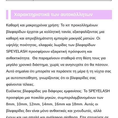
Χαρακτηριστικά των αυτοκόλλητων
βλεφαρίδων χωρίς κόλλα:
Καθαρή και μακροχρόνια χρήση: Το κιτ προκολλημένων
βλεφαρίδων έρχεται με κολλητική ταινία, εξασφαλίζοντας μια
καθαρή και απροβλημάτιστη εμπειρία μακιγιάζ ματιών. Οι
υψηλής ποιότητας, ελαφριές λωρίδες των βλεφαρίδων
SPEYELASH προσφέρουν εξαιρετική πρόσφυση και
ανθεκτικότητα. Θα παραμείνουν σταθερά στη θέση τους για
μεγάλο χρονικό διάστημα, χωρίς να ανησυχείτε ότι θα πέσουν.
Αυτό σημαίνει ότι μπορείτε να περάσετε τη μέρα ή τη νύχτα σας
με αυτοπεποίθηση, γνωρίζοντας ότι οι βλεφαρίδες σας
φαίνονται τέλειες.
Ευέλικτες βλεφαρίδες για διάφορες εμφανίσεις: Το SPEYELASH
προσφέρει μια ποικιλία μηκών, συμπεριλαμβανομένων των
8mm, 10mm, 12mm, 14mm, 16mm και 18mm. Αυτές οι
βλεφαρίδες δεν είναι μόνο ανθεκτικές και χνουδωτές, αλλά
έχουν και μια απαλή και ανάλαφρη αίσθηση. Είτε στοχεύετε σε