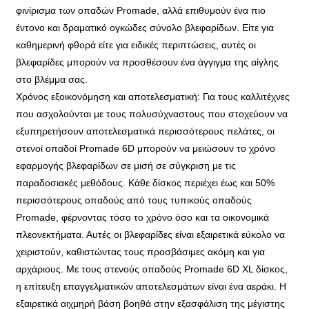
φινίρισμα των οπαδών Promade, αλλά επιθυμούν ένα πιο
έντονο και δραματικό ογκώδες σύνολο βλεφαρίδων. Είτε για
καθημερινή φθορά είτε για ειδικές περιπτώσεις, αυτές οι
βλεφαρίδες μπορούν να προσθέσουν ένα άγγιγμα της αίγλης
στο βλέμμα σας.
Χρόνος εξοικονόμηση και αποτελεσματική: Για τους καλλιτέχνες
που ασχολούνται με τους πολυσύχναστους που στοχεύουν να
εξυπηρετήσουν αποτελεσματικά περισσότερους πελάτες, οι
στενοί οπαδοί Promade 6D μπορούν να μειώσουν το χρόνο
εφαρμογής βλεφαρίδων σε μισή σε σύγκριση με τις
παραδοσιακές μεθόδους. Κάθε δίσκος περιέχει έως και 50%
περισσότερους οπαδούς από τους τυπικούς οπαδούς
Promade, φέρνοντας τόσο το χρόνο όσο και τα οικονομικά
πλεονεκτήματα. Αυτές οι βλεφαρίδες είναι εξαιρετικά εύκολο να
χειριστούν, καθιστώντας τους προσβάσιμες ακόμη και για
αρχάριους. Με τους στενούς οπαδούς Promade 6D XL δίσκος,
η επίτευξη επαγγελματικών αποτελεσμάτων είναι ένα αεράκι. Η
εξαιρετικά αιχμηρή βάση βοηθά στην εξασφάλιση της μέγιστης