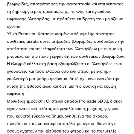
βλεφαρίδες, αποτρέποντας την ακαταστασία και επιτρέποντας
τη δημιουργία μιας ομοιόμορφης, πυκνής και ογκώδους
εμφάνισης βλεφαρίδας, με πρόσθετη επίδραση που μοιάζει με
eyeliner.
Υλικά Premium: Κατασκευασμένα από υψηλής ποιότητας
συνθετικό μετάξι, αυτές οι ψευδείς βλεφαρίδες συνδυάζουν την
απαλότητα και την ελαφρότητα των βλεφαρίδων με τη φυσική
μπούκλα και την πυκνή εμφάνιση των συνθετικών βλεφαρίδων.
Η ελαφριά κόλλα στη βάση εξασφαλίζει ότι οι βλεφαρίδες είναι
χνουδωτές και τόσο ελαφριά όσο ένα φτερό, με ένα ημι-
γυαλιστερό ματ μαύρο φινίρισμα. Αυτό όχι μόνο ενισχύει την
άνεση της φθοράς αλλά και δίνει μια πιο φυσική και κομψή
εμφάνιση.
Μοναδική εμφάνιση: Οι στενοί οπαδοί Promade 6D XL δίσκος
έχουν ένα στενό πλάτος και μεγαλύτερους μίσχους, γεγονός
που καθιστά εύκολο να δημιουργηθεί ένα πιο σκούρο,
πυκνότερο και πληρέστερο αποτέλεσμα όγκου. Ιδανικό για
όσους αγαπούν την αίσθηση του φτερού και το πολυτελές