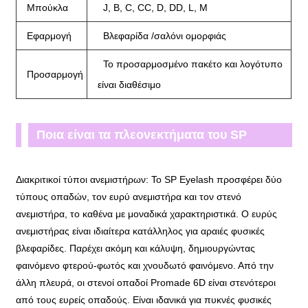
Μπούκλα
J, B, C, CC, D, DD, L, M
Εφαρμογή
Βλεφαρίδα /σαλόνι ομορφιάς
Το προσαρμοσμένο πακέτο και λογότυπο
Προσαρμογή
είναι διαθέσιμο
Ποια είναι τα πλεονεκτήματα του SP
Eyelash στενό οπαδοί Promade 6D XL
Διακριτικοί τύποι ανεμιστήρων: Το SP Eyelash προσφέρει δύο
δίσκος;
τύπους οπαδών, τον ευρύ ανεμιστήρα και τον στενό
ανεμιστήρα, το καθένα με μοναδικά χαρακτηριστικά. Ο ευρύς
ανεμιστήρας είναι ιδιαίτερα κατάλληλος για αραιές φυσικές
βλεφαρίδες. Παρέχει ακόμη και κάλυψη, δημιουργώντας
φαινόμενο φτερού-φωτός και χνουδωτό φαινόμενο. Από την
άλλη πλευρά, οι στενοί οπαδοί Promade 6D είναι στενότεροι
από τους ευρείς οπαδούς. Είναι ιδανικά για πυκνές φυσικές