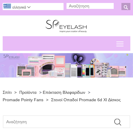

ελληνικά

Εναλ
Σπίτι
>
Προϊόντα
>
Επέκταση Βλεφαρίδων
>
Promade Pointy Fans
>
Στενοί Οπαδοί Promade 6d Xl Δίσκος