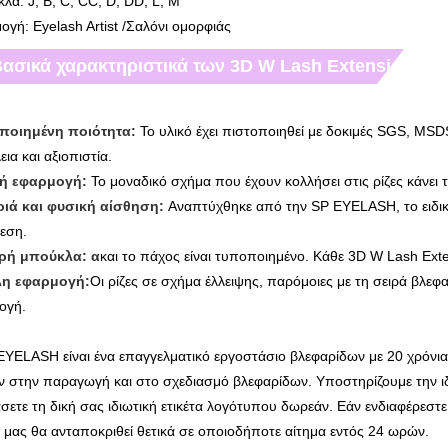
α: J, B, C, CC, D, DD, L, M
γή: Eyelash Artist /Σαλόνι ομορφιάς
ασικά χαρακτηριστικά των 3D W Lash Extensions:
ποιημένη ποιότητα:
Το υλικό έχει πιστοποιηθεί με δοκιμές SGS, MSD
ια και αξιοπιστία.
κή εφαρμογή:
Το μοναδικό σχήμα που έχουν κολλήσει στις ρίζες κάνει τ
ιά και φυσική αίσθηση:
Αναπτύχθηκε από την SP EYELASH, το ειδικό
νεση.
ρή μπούκλα: α
και το πάχος είναι τυποποιημένο. Κάθε 3D W Lash Exte
λη εφαρμογή:
Οι ρίζες σε σχήμα έλλειψης, παρόμοιες με τη σειρά βλε
ογή.
EYELASH είναι ένα επαγγελματικό εργοστάσιο βλεφαρίδων με 20 χρόνι
ών στην παραγωγή και στο σχεδιασμό βλεφαρίδων. Υποστηρίζουμε την 
σετε τη δική σας ιδιωτική ετικέτα λογότυπου δωρεάν. Εάν ενδιαφέρεστε
 μας θα ανταποκριθεί θετικά σε οποιοδήποτε αίτημα εντός 24 ωρών.