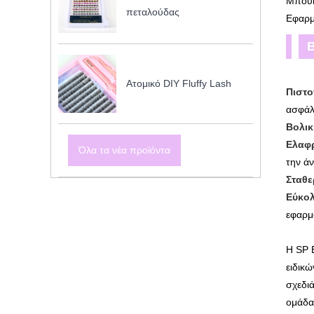
Μπούκλ
πεταλούδας
Εφαρμο
Β
Ατομικό DIY Fluffy Lash
Πιστο
ασφάλε
Βολι
Ελαφρ
Όλα τα νέα προϊόντα
την ά
Σταθε
Εύκο
εφαρμ
Η SP 
ειδικ
σχεδιά
ομάδα