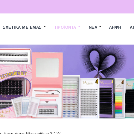
ΣΧΕΤΙΚΆ ΜΕ ΕΜΆΣ
ΠΡΟΪΌΝΤΑ
ΝΈΑ
ΛΉΨΗ
Α
>
Επεκτάσεις Βλεφαρίδων 3D W