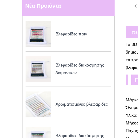
Νέα Προϊόντα
πε
Βλεφαρίδες πριν
Τα 3D
δημιου
επιτρέ
Βλεφαρίδες διακόσμησης
βλεφα
διαμαντιών
Μάρκα
Χρωματισμένες βλεφαρίδες
Όνομα
Υλικό
Μήκος
Πάχος
Βλεφαρίδες διακόσμησης