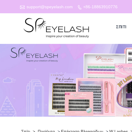

support@speyelash.com
+86-18863910776

ΣΠΊΤΙ
Σπίτι
>
Προϊόντα
>
Επέκταση Βλεφαρίδων
>
W Lashes