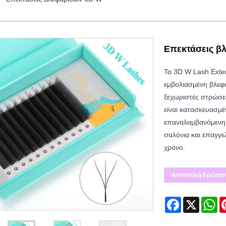
Επεκτάσεις β
Τα 3D W Lash Exte
εμβολιασμένη βλεφα
ξεχωριστές στρώσει
είναι κατασκευασμέ
επαναλαμβανόμενη χ
σαλόνια και επαγγε
χρόνο.
Αποστολή Ερώτησ
Facebook
X
Wh