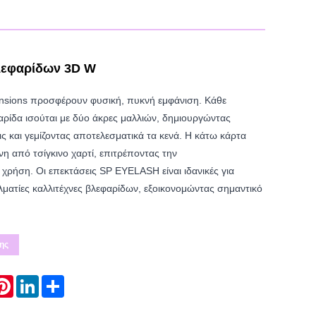
λεφαρίδων 3D W
nsions προσφέρουν φυσική, πυκνή εμφάνιση. Κάθε
ρίδα ισούται με δύο άκρες μαλλιών, δημιουργώντας
ς και γεμίζοντας αποτελεσματικά τα κενά. Η κάτω κάρτα
νη από τσίγκινο χαρτί, επιτρέποντας την
ρήση. Οι επεκτάσεις SP EYELASH είναι ιδανικές για
λματίες καλλιτέχνες βλεφαρίδων, εξοικονομώντας σημαντικό
ης
atsApp
Pinterest
LinkedIn
Share