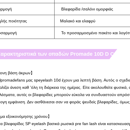
αρμογή
Βλεφαρίδα /σαλόνι ομορφιάς
λής ποιότητας
Μαλακό και ελαφρύ
οσαρμογή
Το προσαρμοσμένο πακέτο και λογότυ
αρακτηριστικά των οπαδών Promade 10D D Curl:
ονη βάση άκρων】
lpromadefans μας speyelash 10d έχουν μια λεπτή βάση. Αυτός ο σχεδια
λίζει άνεση καθ 'όλη τη διάρκεια της ημέρας. Είτε ακολουθείτε φυσικά
λέσματα, αυτές οι βλεφαρίδες μπορούν εύκολα να συνδυαστούν απρόσκο
ογη εμφάνιση. Δεν αισθάνεσαι σαν να φοράς ψευδείς βλεφαρίδες, όμως τ
α εξοικονόμησης χρόνου】
α βλεφαρίδες SP eyelash βασικά ρωσικά pre fan lash είναι κατασκευασ