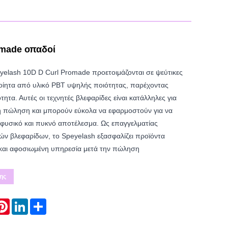
omade οπαδοί
yelash 10D D Curl Promade προετοιμάζονται σε ψεύτικες
ποίητα από υλικό PBT υψηλής ποιότητας, παρέχοντας
ότητα. Αυτές οι τεχνητές βλεφαρίδες είναι κατάλληλες για
κή πώληση και μπορούν εύκολα να εφαρμοστούν για να
φυσικό και πυκνό αποτέλεσμα. Ως επαγγελματίας
ν βλεφαρίδων, το Speyelash εξασφαλίζει προϊόντα
και αφοσιωμένη υπηρεσία μετά την πώληση
ης
atsApp
Pinterest
LinkedIn
Share