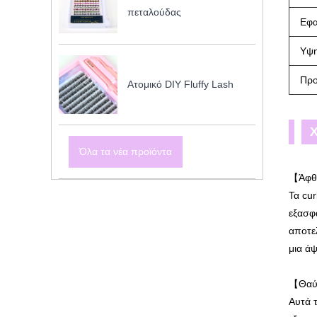
πεταλούδας
Εφ
Υψη
Πρ
Ατομικό DIY Fluffy Lash
Χ
Όλα τα νέα προϊόντα
【Άφθ
Τα cur
εξασφα
αποτε
μια άψ
【Θαύμ
Αυτά τ