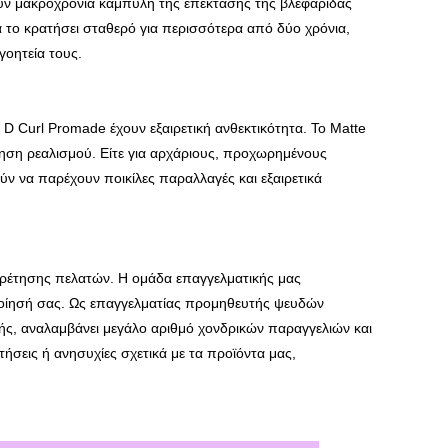
ίζουν μακροχρόνια καμπύλη της επέκτασης της βλεφαρίδας
α το κρατήσει σταθερό για περισσότερα από δύο χρόνια,
γοητεία τους.
D Curl Promade έχουν εξαιρετική ανθεκτικότητα. Το Matte
θηση ρεαλισμού. Είτε για αρχάριους, προχωρημένους
ύν να παρέχουν ποικίλες παραλλαγές και εξαιρετικά
ηρέτησης πελατών. Η ομάδα επαγγελματικής μας
οποίησή σας. Ως επαγγελματίας προμηθευτής ψευδών
ς, αναλαμβάνει μεγάλο αριθμό χονδρικών παραγγελιών και
ήσεις ή ανησυχίες σχετικά με τα προϊόντα μας,