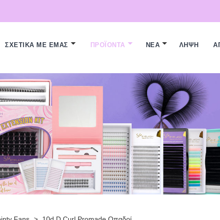
ΣΧΕΤΙΚΆ ΜΕ ΕΜΆΣ
ΠΡΟΪΌΝΤΑ
ΝΈΑ
ΛΉΨΗ
Α
inty Fans
>
10d D Curl Promade Οπαδοί