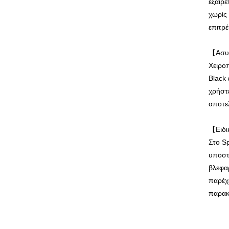
εξαιρε
χωρίς
επιτρέ
【Ασυμ
Χειρο
Black
χρήστε
αποτε
【Ειδι
Στο S
υποστ
βλεφα
παρέχ
παρακ