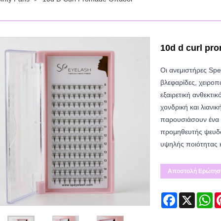
10d d curl pr
Οι ανεμιστήρες Spe
βλεφαρίδες, χειρο
εξαιρετική ανθεκτικ
χονδρική και λιανι
παρουσιάσουν ένα 
προμηθευτής ψευδώ
υψηλής ποιότητας 
Αποστολή Ερώτησ
Facebook
X
Wh