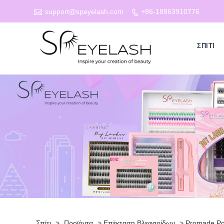

support@speyelash.com
+86-18863910776

ΣΠΊΤΙ
Σπίτι
>
Προϊόντα
>
Επέκταση Βλεφαρίδων
>
Promade Po