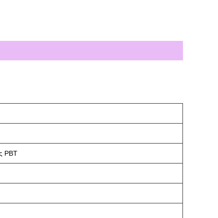
ες PBT