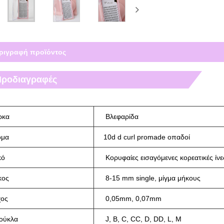
ριγραφή προϊόντος
Προδιαγραφές
ρκα
Βλεφαρίδα
ομα
10d d curl promade οπαδοί
κό
Κορυφαίες εισαγόμενες κορεατικές ίν
κος
8-15 mm single, μίγμα μήκους
ος
0,05mm, 0,07mm
ούκλα
J, B, C, CC, D, DD, L, M