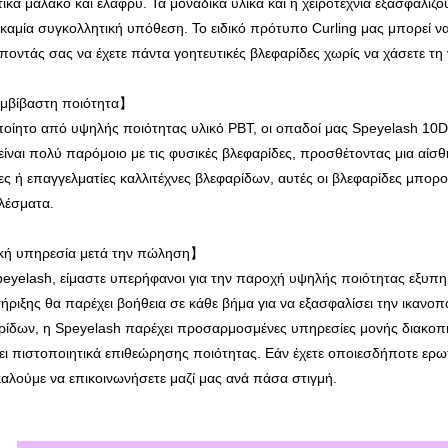
τικά μαλακό και ελαφρύ. Τα μοναδικά υλικά και η χειροτεχνία εξασφαλ
 καμία συγκολλητική υπόθεση. Το ειδικό πρότυπο Curling μας μπορεί ν
ποντάς σας να έχετε πάντα γοητευτικές βλεφαρίδες χωρίς να χάσετε τη 
βίβαστη ποιότητα】
ποίητο από υψηλής ποιότητας υλικό PBT, οι οπαδοί μας Speyelash 10D 
 είναι πολύ παρόμοιο με τις φυσικές βλεφαρίδες, προσθέτοντας μια αίσ
ς ή επαγγελματίες καλλιτέχνες βλεφαρίδων, αυτές οι βλεφαρίδες μπορο
λέσματα.
κή υπηρεσία μετά την πώληση】
peyelash, είμαστε υπερήφανοι για την παροχή υψηλής ποιότητας εξυπ
ήριξης θα παρέχει βοήθεια σε κάθε βήμα για να εξασφαλίσει την ικαν
ρίδων, η Speyelash παρέχει προσαρμοσμένες υπηρεσίες μονής διακοπή
ει πιστοποιητικά επιθεώρησης ποιότητας. Εάν έχετε οποιεσδήποτε ερωτ
αλούμε να επικοινωνήσετε μαζί μας ανά πάσα στιγμή.