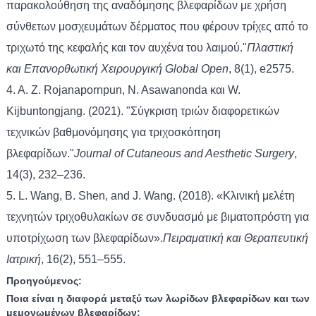
παρακολούθηση της αναδόμησης βλεφαρίδων με χρήση
σύνθετων μοσχευμάτων δέρματος που φέρουν τρίχες από το
τριχωτό της κεφαλής και τον αυχένα του λαιμού."
Πλαστική
και Επανορθωτική Χειρουργική Global Open
, 8(1), e2575.
4. A. Z. Rojanapornpun, N. Asawanonda και W.
Kijbuntongjang. (2021). "Σύγκριση τριών διαφορετικών
τεχνικών βαθμονόμησης για τριχοσκόπηση
βλεφαρίδων."
Journal of Cutaneous and Aesthetic Surgery
,
14(3), 232–236.
5. L. Wang, B. Shen, and J. Wang. (2018). «Κλινική μελέτη
τεχνητών τριχοθυλακίων σε συνδυασμό με βιματοπρόστη για
υποτρίχωση των βλεφαρίδων».
Πειραματική και Θεραπευτική
Ιατρική
, 16(2), 551–555.
Προηγούμενος:
Ποια είναι η διαφορά μεταξύ των λωρίδων βλεφαρίδων και των
μεμονωμένων βλεφαρίδων;