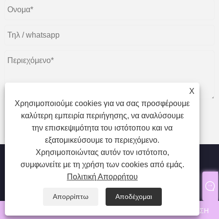
X
Χρησιμοποιούμε cookies για να σας προσφέρουμε
καλύτερη εμπειρία περιήγησης, να αναλύσουμε
την επισκεψιμότητα του ιστότοπου και να
υποβάλλουν
εξατομικεύσουμε το περιεχόμενο.
Χρησιμοποιώντας αυτόν τον ιστότοπο,
συμφωνείτε με τη χρήση των cookies από εμάς.
Πολιτική Απορρήτου
Πνευματικά δικαιώματα © 2024 Qingdao SP Eyelash Co., Ltd.
Με την επιφύλαξη παντός δικαιώματος.
Απορρίπτω
Αποδέχομαι
whatsapp
ΗΛΕΚΤΡΟΝΙΚΗ ΔΙΕΥΘΥΝΣΗ