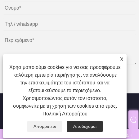
X
Χρησιμοποιούμε cookies για να σας προσφέρουμε
καλύτερη εμπειρία περιήγησης, να αναλύσουμε
την επισκεψιμότητα του ιστότοπου και να
υποβάλλουν
εξατομικεύσουμε το περιεχόμενο.
Χρησιμοποιώντας αυτόν τον ιστότοπο,
συμφωνείτε με τη χρήση των cookies από εμάς.
Πολιτική Απορρήτου
Πνευματικά δικαιώματα © 2024 Qingdao SP Eyelash Co., Ltd.
Με την επιφύλαξη παντός δικαιώματος.
Απορρίπτω
Αποδέχομαι
whatsapp
ΗΛΕΚΤΡΟΝΙΚΗ ΔΙΕΥΘΥΝΣΗ